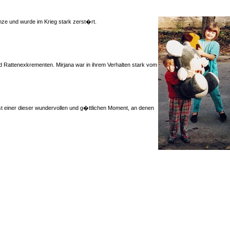
nze und wurde im Krieg stark zerst�rt.
nd Rattenexkrementen. Mirjana war in ihrem Verhalten stark vom
ist einer dieser wundervollen und g�ttlichen Moment, an denen