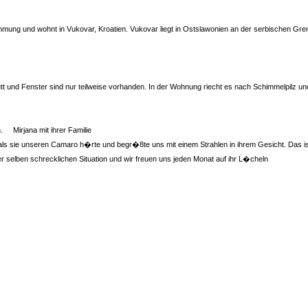
ammung und wohnt in Vukovar, Kroatien. Vukovar liegt in Ostslawonien an der serbischen Gre
tt und Fenster sind nur teilweise vorhanden. In der Wohnung riecht es nach Schimmelpilz u
 Mirjana mit ihrer Familie
s, als sie unseren Camaro h�rte und begr�8te uns mit einem Strahlen in ihrem Gesicht. Das 
r selben schrecklichen Situation und wir freuen uns jeden Monat auf ihr L�cheln