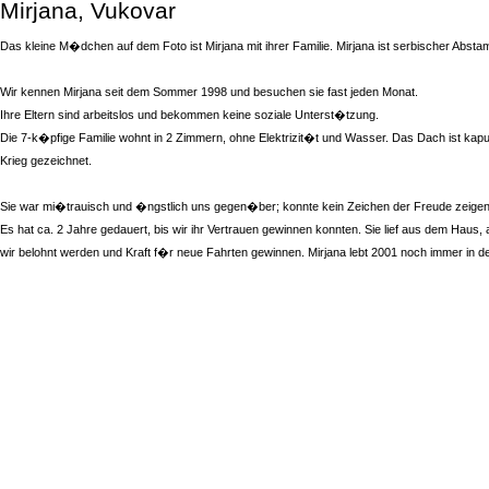
Mirjana, Vukovar
Das kleine M�dchen auf dem Foto ist Mirjana mit ihrer Familie. Mirjana ist serbischer Abst
Wir kennen Mirjana seit dem Sommer 1998 und besuchen sie fast jeden Monat.
Ihre Eltern sind arbeitslos und bekommen keine soziale Unterst�tzung.
Die 7-k�pfige Familie wohnt in 2 Zimmern, ohne Elektrizit�t und Wasser. Das Dach ist kapu
Krieg gezeichnet.
Sie war mi�trauisch und �ngstlich uns gegen�ber; konnte kein Zeichen der Freude zeigen.
Es hat ca. 2 Jahre gedauert, bis wir ihr Vertrauen gewinnen konnten. Sie lief aus dem Hau
wir belohnt werden und Kraft f�r neue Fahrten gewinnen. Mirjana lebt 2001 noch immer in de